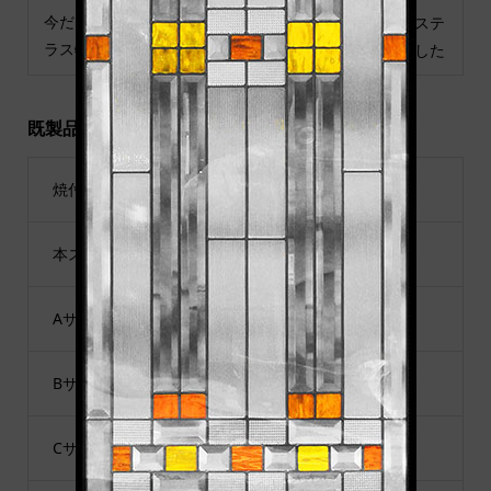
今だけ！既製品ステンドグ
玄関ドアのガラスを、ステ
ラス特価SALE
ンドグラスに交換しました
既製品・セミオーダー
焼付ステンドグラス セミオーダー
本ステンドグラス 即納 既製品
Aサイズ：幅480mm×高913mm
Bサイズ：幅480mm×高1625mm
Cサイズ：幅289mm×高927mm