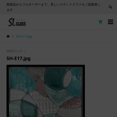
既製品からフルオーダーまで、美しいステンドグラスをご提案致し
ます


SH-E17.jpg
2020.11.11
SH-E17.jpg