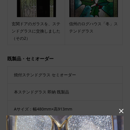
玄関ドアのガラスを、ステ
信州のログハウス「冬」ス
ンドグラスに交換しました
テンドグラス
（その2）
既製品・セミオーダー
焼付ステンドグラス セミオーダー
本ステンドグラス 即納 既製品
Aサイズ：幅480mm×高913mm

Bサイズ：幅480mm×高1625mm