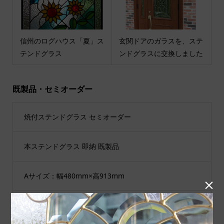
信州のログハウス「夏」ス
玄関ドアのガラスを、ステ
テンドグラス
ンドグラスに交換しました
既製品・セミオーダー
焼付ステンドグラス セミオーダー
本ステンドグラス 即納 既製品
Aサイズ：幅480mm×高913mm

Bサイズ：幅480mm×高1625mm