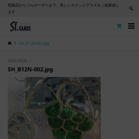
既製品からフルオーダーまで、美しいステンドグラスをご提案致し
ます


SH_B12N-002.jpg
2020.10.30
SH_B12N-002.jpg