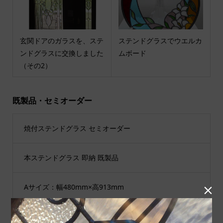
玄関ドアのガラスを、ステ
ステンドグラスでウエルカ
ンドグラスに交換しました
ムボード
（その2）
既製品・セミオーダー
焼付ステンドグラス セミオーダー
本ステンドグラス 即納 既製品
Aサイズ：幅480mm×高913mm

Bサイズ：幅480mm×高1625mm