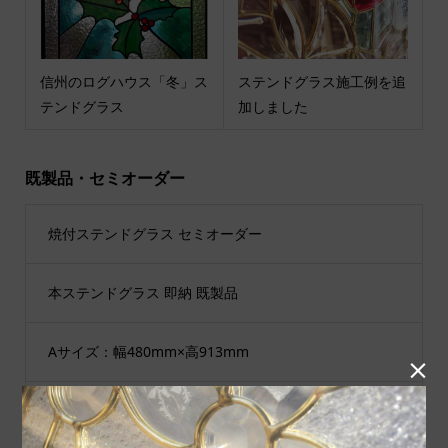
信州のログハウス「冬」ス
ステンドグラス施工例を追
テンドグラス
加しました
既製品・セミオーダー
焼付ステンドグラス セミオーダー
本ステンドグラス 即納 既製品
Aサイズ：幅480mm×高913mm

Bサイズ：幅480mm×高1625mm