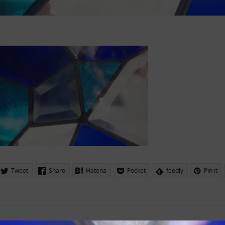
Tweet
Share
Hatena
Pocket
feedly
Pin it
グハウス「秋」ステン
信州のログハウス「冬」ステン
ドグラス