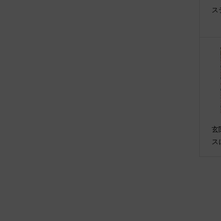
ス
玄
ス