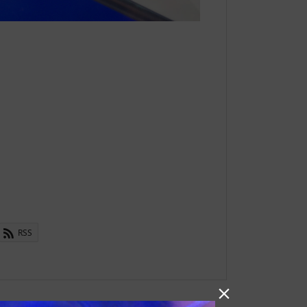
RSS
信州のログハウス「春」ステン
ドグラス
