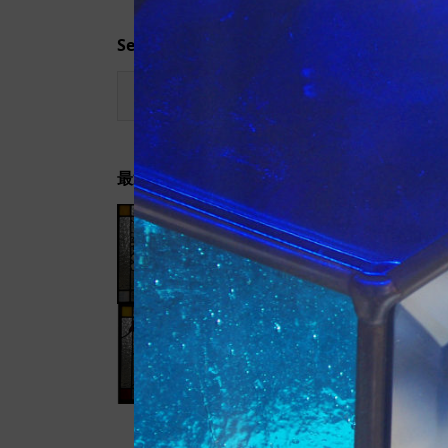
Search
最近の記事
信州のログハウス
「春」ステンドグ
ラス
信州のログハウス
「秋」ステンドグ
ラス