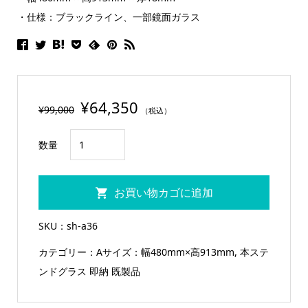
・仕様：ブラックライン、一部鏡面ガラス
¥
64,350
¥
99,000
（税込）
即
数量
納
本
お買い物カゴに追加
ス
テ
SKU：
sh-a36
ン
カテゴリー：
Aサイズ：幅480mm×高913mm
,
本ステ
ド
ンドグラス 即納 既製品
グ
ラ