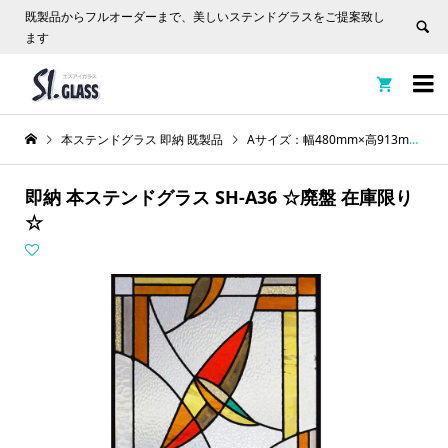
既製品からフルオーダーまで、美しいステンドグラスをご提案致し
ます


本ステンドグラス 即納 既製品
Aサイズ：幅480mm×高913mm
即納 本ステンドグラス SH-A36 ☆廃盤 在庫限り
☆