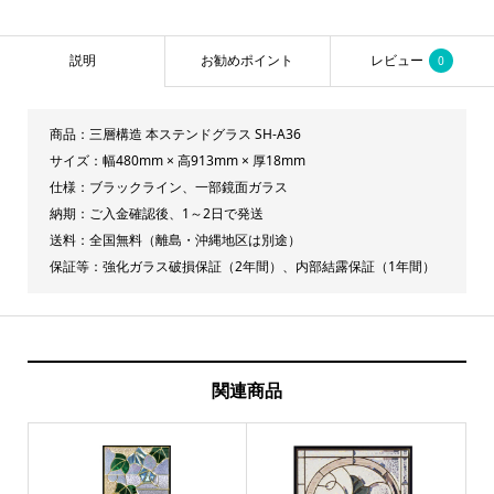
ス
SH-
説明
お勧めポイント
レビュー
0
A36
☆
廃
商品：三層構造 本ステンドグラス SH-A36
盤
サイズ：幅480mm × 高913mm × 厚18mm
仕様：ブラックライン、一部鏡面ガラス
在
納期：ご入金確認後、1～2日で発送
庫
送料：全国無料（離島・沖縄地区は別途）
限
保証等：強化ガラス破損保証（2年間）、内部結露保証（1年間）
り
☆
個
関連商品