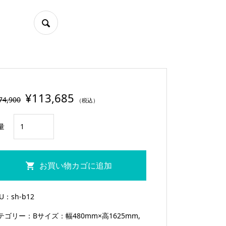
¥
113,685
74,900
（税込）
即
量
納
本
ス
お買い物カゴに追加
テ
ン
信州のログハウス「春」ステン
KU：
sh-b12
ド
ドグラス
テゴリー：
Bサイズ：幅480mm×高1625mm
,
グ