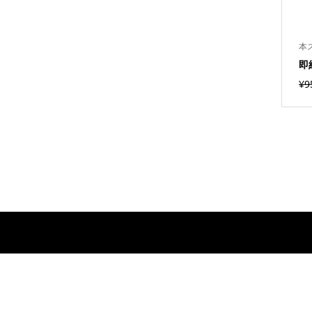
本
即
¥
9