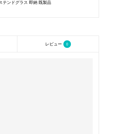
ステンドグラス 即納 既製品
ラ
ス
SH-
B12
個
レビュー
0