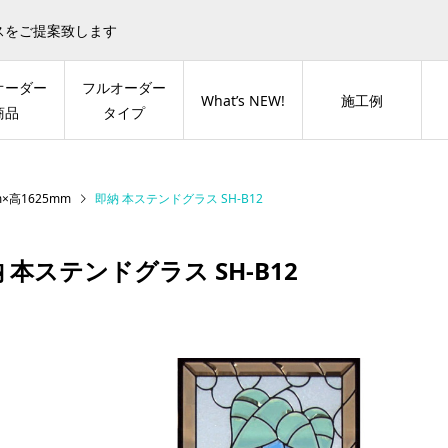
スをご提案致します
オーダー
フルオーダー
What’s NEW!
施工例
商品
タイプ
×高1625mm
即納 本ステンドグラス SH-B12
 本ステンドグラス SH-B12