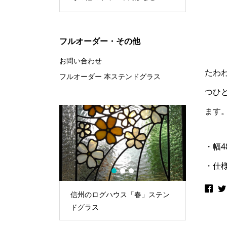
フルオーダー・その他
お問い合わせ
たわ
フルオーダー 本ステンドグラス
つひ
ます
・幅48
・仕
1
2
3
ス「冬」ステン
信州のログハウス「春」ステン
信州のロ
ドグラス
ドグラス