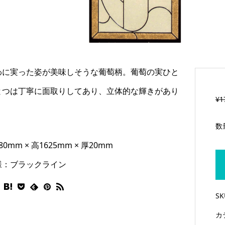
わに実った姿が美味しそうな葡萄柄。葡萄の実ひと
とつは丁寧に面取りしてあり、立体的な輝きがあり
¥
1
。
数
0mm × 高1625mm × 厚20mm
様：ブラックライン
グハウス「秋」ステン
信州のログハウス「冬」ステン
S
ドグラス
カ