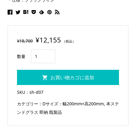
¥
12,155
¥
18,700
（税込）
即
数量
納
本
お買い物カゴに追加
ス
テ
SKU：
sh-d07
ン
カテゴリー：
Dサイズ：幅200mm×高200mm
,
本ステ
ド
ンドグラス 即納 既製品
グ
ラ
ス