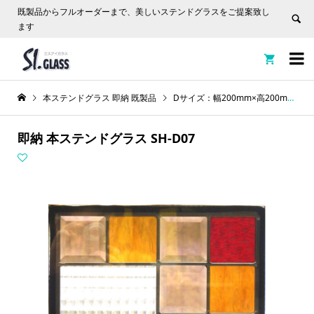
既製品からフルオーダーまで、美しいステンドグラスをご提案致し
ます


本ステンドグラス 即納 既製品
Dサイズ：幅200mm×高200mm
即納 本ステンドグラス SH-D07